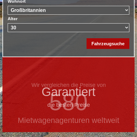
Wohnort
Alter
Wir vergleichen die Preise von
Garantiert
580
die besten Preise
Mietwagenagenturen weltweit