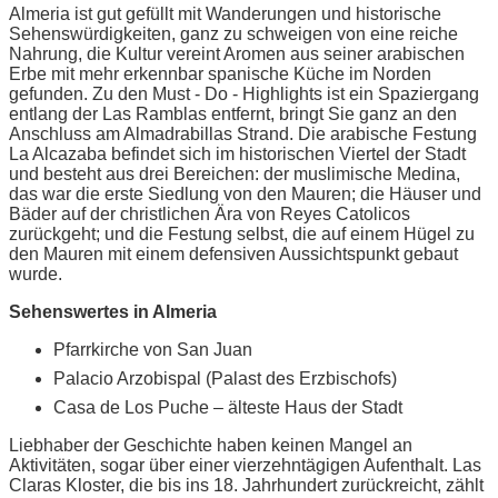
Almeria ist gut gefüllt mit Wanderungen und historische
Sehenswürdigkeiten, ganz zu schweigen von eine reiche
Nahrung, die Kultur vereint Aromen aus seiner arabischen
Erbe mit mehr erkennbar spanische Küche im Norden
gefunden. Zu den Must - Do - Highlights ist ein Spaziergang
entlang der Las Ramblas entfernt, bringt Sie ganz an den
Anschluss am Almadrabillas Strand. Die arabische Festung
La Alcazaba befindet sich im historischen Viertel der Stadt
und besteht aus drei Bereichen: der muslimische Medina,
das war die erste Siedlung von den Mauren; die Häuser und
Bäder auf der christlichen Ära von Reyes Catolicos
zurückgeht; und die Festung selbst, die auf einem Hügel zu
den Mauren mit einem defensiven Aussichtspunkt gebaut
wurde.
Sehenswertes in Almeria
Pfarrkirche von San Juan
Palacio Arzobispal (Palast des Erzbischofs)
Casa de Los Puche – älteste Haus der Stadt
Liebhaber der Geschichte haben keinen Mangel an
Aktivitäten, sogar über einer vierzehntägigen Aufenthalt. Las
Claras Kloster, die bis ins 18. Jahrhundert zurückreicht, zählt