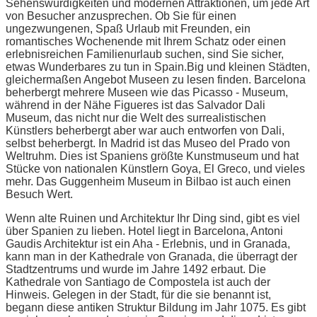
Sehenswürdigkeiten und modernen Attraktionen, um jede Art
von Besucher anzusprechen. Ob Sie für einen
ungezwungenen, Spaß Urlaub mit Freunden, ein
romantisches Wochenende mit Ihrem Schatz oder einen
erlebnisreichen Familienurlaub suchen, sind Sie sicher,
etwas Wunderbares zu tun in Spain.Big und kleinen Städten,
gleichermaßen Angebot Museen zu lesen finden. Barcelona
beherbergt mehrere Museen wie das Picasso - Museum,
während in der Nähe Figueres ist das Salvador Dali
Museum, das nicht nur die Welt des surrealistischen
Künstlers beherbergt aber war auch entworfen von Dali,
selbst beherbergt. In Madrid ist das Museo del Prado von
Weltruhm. Dies ist Spaniens größte Kunstmuseum und hat
Stücke von nationalen Künstlern Goya, El Greco, und vieles
mehr. Das Guggenheim Museum in Bilbao ist auch einen
Besuch Wert.
Wenn alte Ruinen und Architektur Ihr Ding sind, gibt es viel
über Spanien zu lieben. Hotel liegt in Barcelona, Antoni
Gaudis Architektur ist ein Aha - Erlebnis, und in Granada,
kann man in der Kathedrale von Granada, die überragt der
Stadtzentrums und wurde im Jahre 1492 erbaut. Die
Kathedrale von Santiago de Compostela ist auch der
Hinweis. Gelegen in der Stadt, für die sie benannt ist,
begann diese antiken Struktur Bildung im Jahr 1075. Es gibt