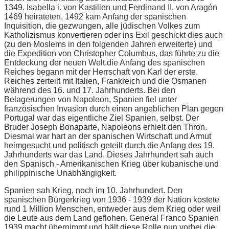
1349. Isabella i. von Kastilien und Ferdinand II. von Aragón
1469 heirateten. 1492 kam Anfang der spanischen
Inquisition, die gezwungen, alle jüdischen Volkes zum
Katholizismus konvertieren oder ins Exil geschickt dies auch
(zu den Moslems in den folgenden Jahren erweiterte) und
die Expedition von Christopher Columbus, das führte zu die
Entdeckung der neuen Welt.die Anfang des spanischen
Reiches begann mit der Herrschaft von Karl der erste.
Reiches zerteilt mit Italien, Frankreich und die Osmanen
während des 16. und 17. Jahrhunderts. Bei den
Belagerungen von Napoleon, Spanien fiel unter
französischen Invasion durch einen angeblichen Plan gegen
Portugal war das eigentliche Ziel Spanien, selbst. Der
Bruder Joseph Bonaparte, Napoleons erhielt den Thron.
Diesmal war hart an der spanischen Wirtschaft und Armut
heimgesucht und politisch geteilt durch die Anfang des 19.
Jahrhunderts war das Land. Dieses Jahrhundert sah auch
den Spanisch - Amerikanischen Krieg über kubanische und
philippinische Unabhängigkeit.
Spanien sah Krieg, noch im 10. Jahrhundert. Den
spanischen Bürgerkrieg von 1936 - 1939 der Nation kostete
rund 1 Million Menschen, entweder aus dem Krieg oder weil
die Leute aus dem Land geflohen. General Franco Spanien
1939 macht übernimmt und hält diese Rolle nun vorbei die