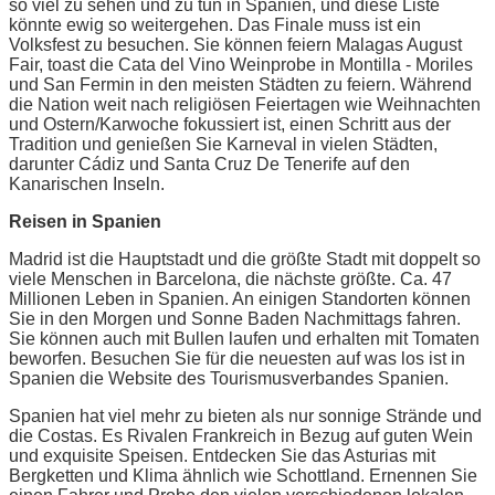
so viel zu sehen und zu tun in Spanien, und diese Liste
könnte ewig so weitergehen. Das Finale muss ist ein
Volksfest zu besuchen. Sie können feiern Malagas August
Fair, toast die Cata del Vino Weinprobe in Montilla - Moriles
und San Fermin in den meisten Städten zu feiern. Während
die Nation weit nach religiösen Feiertagen wie Weihnachten
und Ostern/Karwoche fokussiert ist, einen Schritt aus der
Tradition und genießen Sie Karneval in vielen Städten,
darunter Cádiz und Santa Cruz De Tenerife auf den
Kanarischen Inseln.
Reisen in Spanien
Madrid ist die Hauptstadt und die größte Stadt mit doppelt so
viele Menschen in Barcelona, die nächste größte. Ca. 47
Millionen Leben in Spanien. An einigen Standorten können
Sie in den Morgen und Sonne Baden Nachmittags fahren.
Sie können auch mit Bullen laufen und erhalten mit Tomaten
beworfen. Besuchen Sie für die neuesten auf was los ist in
Spanien die Website des Tourismusverbandes Spanien.
Spanien hat viel mehr zu bieten als nur sonnige Strände und
die Costas. Es Rivalen Frankreich in Bezug auf guten Wein
und exquisite Speisen. Entdecken Sie das Asturias mit
Bergketten und Klima ähnlich wie Schottland. Ernennen Sie