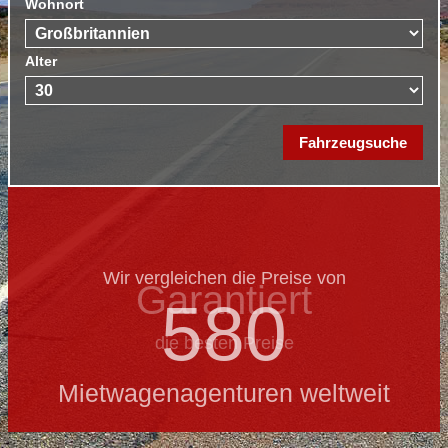
Wohnort
Alter
Wir vergleichen die Preise von
Garantiert
580
die besten Preise
Mietwagenagenturen weltweit