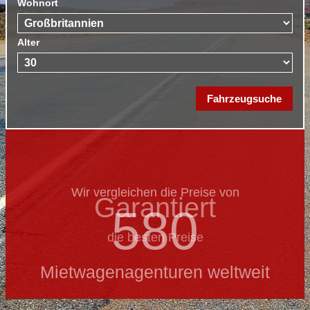
Wohnort
Alter
Wir vergleichen die Preise von
Garantiert
580
die besten Preise
Mietwagenagenturen weltweit