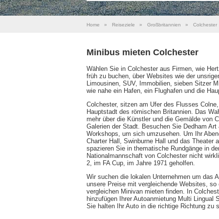
Home
»
Reiseziele
»
Großbritannien
»
Colchester
Minibus mieten Colchester
Wählen Sie in Colchester aus Firmen, wie Hert
früh zu buchen, über Websites wie der unsrige
Limousinen, SUV, Immobilien, sieben Sitzer Mi
wie nahe ein Hafen, ein Flughafen und die Hau
Colchester, sitzen am Ufer des Flusses Colne, 
Hauptstadt des römischen Britannien. Das Wah
mehr über die Künstler und die Gemälde von C
Galerien der Stadt. Besuchen Sie Dedham Art 
Workshops, um sich umzusehen. Um Ihr Abend 
Charter Hall, Swinburne Hall und das Theate
spazieren Sie in thematische Rundgänge in der
Nationalmannschaft von Colchester nicht wirkli
2, im FA Cup, im Jahre 1971 geholfen.
Wir suchen die lokalen Unternehmen um das Aut
unsere Preise mit vergleichende Websites, so 
vergleichen Minivan mieten finden. In Colcheste
hinzufügen Ihrer Autoanmietung Multi Lingual S
Sie halten Ihr Auto in die richtige Richtung zu 