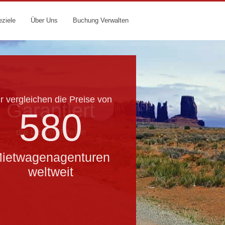
eziele
Über Uns
Buchung Verwalten
r vergleichen die Preise von
Garantiert
580
die besten Preise
ietwagenagenturen
weltweit