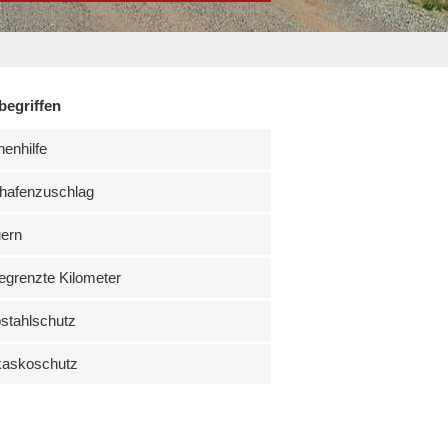
begriffen
enhilfe
hafenzuschlag
uern
grenzte Kilometer
stahlschutz
kaskoschutz