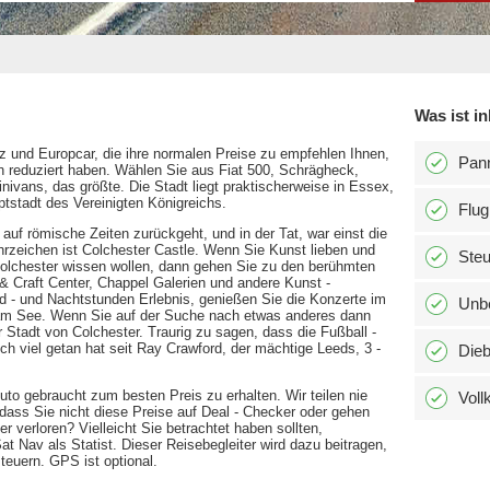
Was ist in
z und Europcar, die ihre normalen Preise zu empfehlen Ihnen,
Pann
n reduziert haben. Wählen Sie aus Fiat 500, Schrägheck,
nivans, das größte. Die Stadt liegt praktischerweise in Essex,
ptstadt des Vereinigten Königreichs.
Flug
auf römische Zeiten zurückgeht, und in der Tat, war einst die
rzeichen ist Colchester Castle. Wenn Sie Kunst lieben und
Ste
olchester wissen wollen, dann gehen Sie zu den berühmten
& Craft Center, Chappel Galerien und andere Kunst -
- und Nachtstunden Erlebnis, genießen Sie die Konzerte im
Unbe
r am See. Wenn Sie auf der Suche nach etwas anderes dann
 Stadt von Colchester. Traurig zu sagen, dass die Fußball -
ch viel getan hat seit Ray Crawford, der mächtige Leeds, 3 -
Dieb
o gebraucht zum besten Preis zu erhalten. Wir teilen nie
Voll
dass Sie nicht diese Preise auf Deal - Checker oder gehen
r verloren? Vielleicht Sie betrachtet haben sollten,
at Nav als Statist. Dieser Reisebegleiter wird dazu beitragen,
steuern. GPS ist optional.