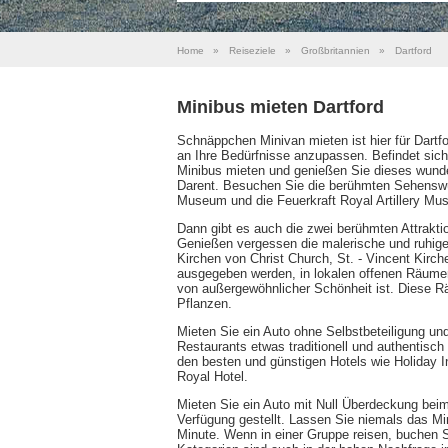
Home
»
Reiseziele
»
Großbritannien
»
Dartford
Minibus mieten Dartford
Schnäppchen Minivan mieten ist hier für Dart
an Ihre Bedürfnisse anzupassen. Befindet sich 
Minibus mieten und genießen Sie dieses wund
Darent. Besuchen Sie die berühmten Sehenswürd
Museum und die Feuerkraft Royal Artillery Mu
Dann gibt es auch die zwei berühmten Attrakt
Genießen vergessen die malerische und ruhige
Kirchen von Christ Church, St. - Vincent Kirch
ausgegeben werden, in lokalen offenen Räumen,
von außergewöhnlicher Schönheit ist. Diese 
Pflanzen.
Mieten Sie ein Auto ohne Selbstbeteiligung u
Restaurants etwas traditionell und authentisc
den besten und günstigen Hotels wie Holiday I
Royal Hotel.
Mieten Sie ein Auto mit Null Überdeckung bei
Verfügung gestellt. Lassen Sie niemals das Mi
Minute. Wenn in einer Gruppe reisen, buchen S