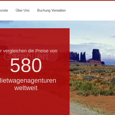
eziele
Über Uns
Buchung Verwalten
r vergleichen die Preise von
Garantiert
580
die besten Preise
ietwagenagenturen
weltweit