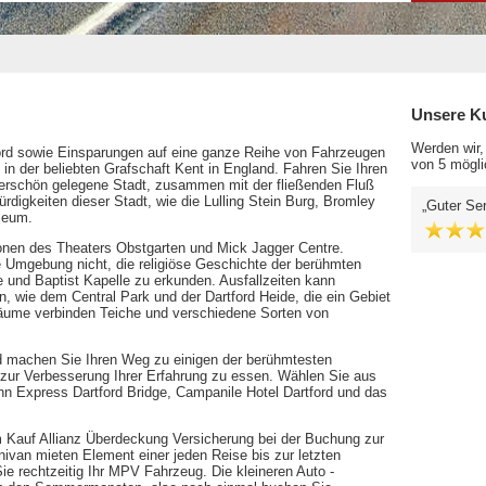
Unsere K
Werden wir,
ford sowie Einsparungen auf eine ganze Reihe von Fahrzeugen
von 5 mögli
in der beliebten Grafschaft Kent in England. Fahren Sie Ihren
erschön gelegene Stadt, zusammen mit der fließenden Fluß
igkeiten dieser Stadt, wie die Lulling Stein Burg, Bromley
Guter Ser
seum.
ionen des Theaters Obstgarten und Mick Jagger Centre.
 Umgebung nicht, die religiöse Geschichte der berühmten
e und Baptist Kapelle zu erkunden. Ausfallzeiten kann
 wie dem Central Park und der Dartford Heide, die ein Gebiet
Räume verbinden Teiche und verschiedene Sorten von
nd machen Sie Ihren Weg zu einigen der berühmtesten
h zur Verbesserung Ihrer Erfahrung zu essen. Wählen Sie aus
nn Express Dartford Bridge, Campanile Hotel Dartford und das
m Kauf Allianz Überdeckung Versicherung bei der Buchung zur
nivan mieten Element einer jeden Reise bis zur letzten
ie rechtzeitig Ihr MPV Fahrzeug. Die kleineren Auto -