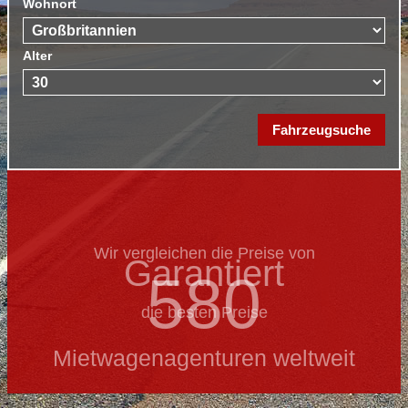
Wohnort
Alter
Wir vergleichen die Preise von
Garantiert
580
die besten Preise
Mietwagenagenturen weltweit