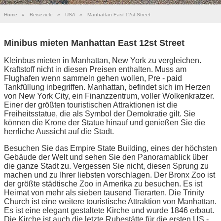
Home
»
Reiseziele
»
USA
»
Manhattan East 12st Street
Minibus mieten Manhattan East 12st Street
Kleinbus mieten in Manhattan, New York zu vergleichen.
Kraftstoff nicht in diesen Preisen enthalten. Muss am
Flughafen wenn sammeln gehen wollen, Pre - paid
Tankfüllung inbegriffen. Manhattan, befindet sich im Herzen
von New York City, ein Finanzzentrum, voller Wolkenkratzer.
Einer der größten touristischen Attraktionen ist die
Freiheitsstatue, die als Symbol der Demokratie gilt. Sie
können die Krone der Statue hinauf und genießen Sie die
herrliche Aussicht auf die Stadt.
Besuchen Sie das Empire State Building, eines der höchsten
Gebäude der Welt und sehen Sie den Panoramablick über
die ganze Stadt zu. Vergessen Sie nicht, diesen Sprung zu
machen und zu Ihrer liebsten vorschlagen. Der Bronx Zoo ist
der größte städtische Zoo in Amerika zu besuchen. Es ist
Heimat von mehr als sieben tausend Tierarten. Die Trinity
Church ist eine weitere touristische Attraktion von Manhattan.
Es ist eine elegant gestaltete Kirche und wurde 1846 erbaut.
Die Kirche ist auch die letzte Ruhestätte für die ersten US -