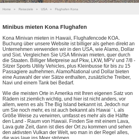
Home
»
Reiseziele
»
USA
»
Flughafen Kona
Minibus mieten Kona Flughafen
Kona Minivan mieten in Hawaii, Flughafencode KOA.
Buchung über unsere Website ist billiger als gehen direkt an
Unternehmen verwenden wir in den USA, wie Alamo, Dollar
und Sixt. Vergleichen Sie USA Minivan mieten, quer durch
die Staaten. Billiger Mietpreise auf Pkw, LKW, MPV und 7/8 -
Sitzer Sports Utility Vehicles, plus Kleinbusse für bis zu 15
Passagiere aufnehmen. Alamo/National und Dollar bieten
eine Auswahl der vier Sätze enthalten, zusätzliche Treiber,
Navi und einem Tank bei Bedarf.
Wie die meisten Orte in Amerika mit Ihren eigenen Satz von
Rädern ist ziemlich wichtig, und hier ist nicht anders, vor
allem, wenn es als The Big Island bekannt ist. Jedoch nur
um Sie noch mehr, es ist auch bekannt als Hawai ' i, als
Größe Weise zu verwirren, umfasst es mehr als die Hälfte
den Land - Raum von Hawaii. Finden Sie mit einem Lava,
Lava gute Zeit, dann ist dies der Ort zu kommen und sehen
den aktivsten Vulkan der Welt, wo man in der Regel alles,
die was lave ins Meer strömen.