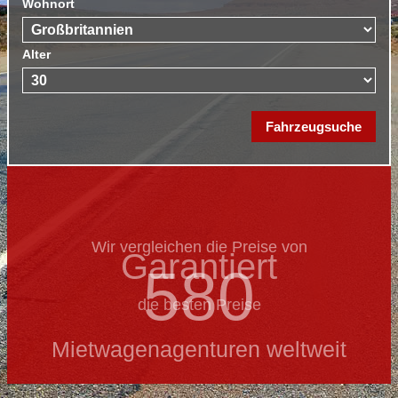
Wohnort
Alter
Wir vergleichen die Preise von
Garantiert
580
die besten Preise
Mietwagenagenturen weltweit