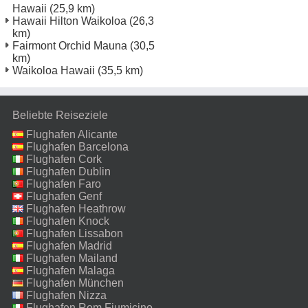
Hawaii
(25,9 km)
Hawaii Hilton Waikoloa
(26,3
km)
Fairmont Orchid Mauna
(30,5
km)
Waikoloa Hawaii
(35,5 km)
Beliebte Reiseziele
Flughafen Alicante
Flughafen Barcelona
Flughafen Cork
Flughafen Dublin
Flughafen Faro
Flughafen Genf
Flughafen Heathrow
Flughafen Knock
Flughafen Lissabon
Flughafen Madrid
Flughafen Mailand
Malpensa
Flughafen Malaga
Flughafen München
Flughafen Nizza
Flughafen Rom Fiumicino