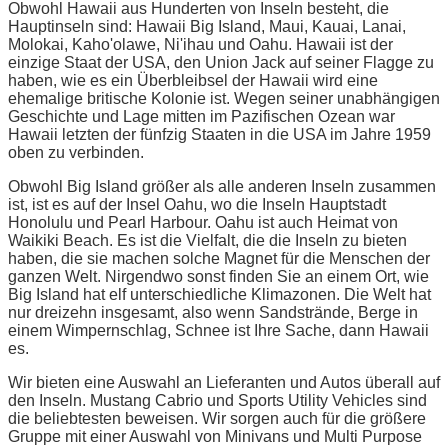
Obwohl Hawaii aus Hunderten von Inseln besteht, die
Hauptinseln sind: Hawaii Big Island, Maui, Kauai, Lanai,
Molokai, Kaho'olawe, Ni'ihau und Oahu. Hawaii ist der
einzige Staat der USA, den Union Jack auf seiner Flagge zu
haben, wie es ein Überbleibsel der Hawaii wird eine
ehemalige britische Kolonie ist. Wegen seiner unabhängigen
Geschichte und Lage mitten im Pazifischen Ozean war
Hawaii letzten der fünfzig Staaten in die USA im Jahre 1959
oben zu verbinden.
Obwohl Big Island größer als alle anderen Inseln zusammen
ist, ist es auf der Insel Oahu, wo die Inseln Hauptstadt
Honolulu und Pearl Harbour. Oahu ist auch Heimat von
Waikiki Beach. Es ist die Vielfalt, die die Inseln zu bieten
haben, die sie machen solche Magnet für die Menschen der
ganzen Welt. Nirgendwo sonst finden Sie an einem Ort, wie
Big Island hat elf unterschiedliche Klimazonen. Die Welt hat
nur dreizehn insgesamt, also wenn Sandstrände, Berge in
einem Wimpernschlag, Schnee ist Ihre Sache, dann Hawaii
es.
Wir bieten eine Auswahl an Lieferanten und Autos überall auf
den Inseln. Mustang Cabrio und Sports Utility Vehicles sind
die beliebtesten beweisen. Wir sorgen auch für die größere
Gruppe mit einer Auswahl von Minivans und Multi Purpose