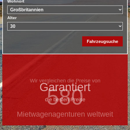
Wohnort
Alter
Wir vergleichen die Preise von
Garantiert
580
die besten Preise
Mietwagenagenturen weltweit