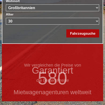
Wohnort
Alter
Wir vergleichen die Preise von
Garantiert
580
die besten Preise
Mietwagenagenturen weltweit