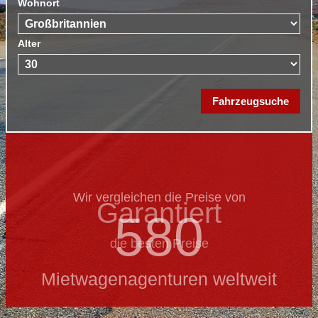
Wohnort
Alter
Wir vergleichen die Preise von
Garantiert
580
die besten Preise
Mietwagenagenturen weltweit