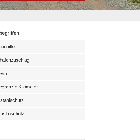
begriffen
enhilfe
hafenzuschlag
uern
grenzte Kilometer
stahlschutz
kaskoschutz