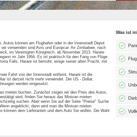
Was ist in
. Autos können am Flughafen oder in der Innenstadt Depot
Pann
 wir verwenden sind Avis und Europcar. Air Zimbabwe, nach
wick, im Vereinigten Königreich, ab November 2013. Harare
egann im Jahr 1956. Es ist praktisch für den Fang von Flüge
Flug
ria Falls. Harare ist bemüht, einige seiner alten Pracht, mit
Ste
wei Fahrt von der Innenstadt entfernt. Harare ist die
r ist derzeit nicht mehr verwendet. Der US - Dollar,
hrungen werden eingesetzt.
Unbe
van mieten buchen. Zunächst zeigen wir den Preis des Autos,
bestätigt wird, finden Sie heraus das Minivan mieten
Dieb
chzeitig suchen. Aber wenn Sie auf der Seite "Preise" Suche
 Wenn angeklickt, dann wird man die Minivan mieten
ie können dem Lieferanten und dem Auto Sie wollen. Die Wahl
Voll