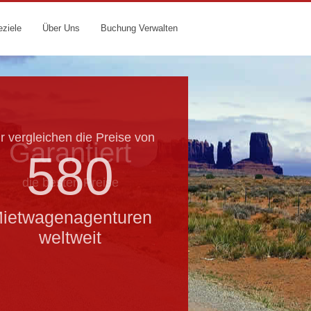
eziele
Über Uns
Buchung Verwalten
r vergleichen die Preise von
Garantiert
580
die besten Preise
ietwagenagenturen
weltweit