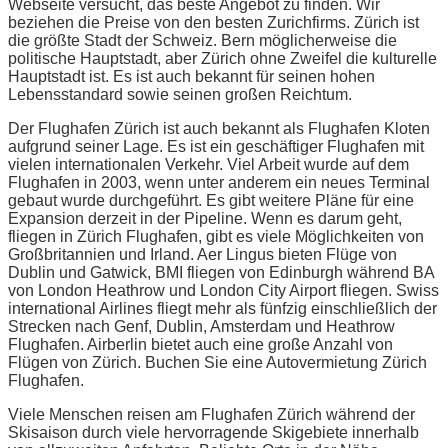
Webseite versucht, das beste Angebot zu finden. Wir
beziehen die Preise von den besten Zurichfirms. Zürich ist
die größte Stadt der Schweiz. Bern möglicherweise die
politische Hauptstadt, aber Zürich ohne Zweifel die kulturelle
Hauptstadt ist. Es ist auch bekannt für seinen hohen
Lebensstandard sowie seinen großen Reichtum.
Der Flughafen Zürich ist auch bekannt als Flughafen Kloten
aufgrund seiner Lage. Es ist ein geschäftiger Flughafen mit
vielen internationalen Verkehr. Viel Arbeit wurde auf dem
Flughafen in 2003, wenn unter anderem ein neues Terminal
gebaut wurde durchgeführt. Es gibt weitere Pläne für eine
Expansion derzeit in der Pipeline. Wenn es darum geht,
fliegen in Zürich Flughafen, gibt es viele Möglichkeiten von
Großbritannien und Irland. Aer Lingus bieten Flüge von
Dublin und Gatwick, BMI fliegen von Edinburgh während BA
von London Heathrow und London City Airport fliegen. Swiss
international Airlines fliegt mehr als fünfzig einschließlich der
Strecken nach Genf, Dublin, Amsterdam und Heathrow
Flughafen. Airberlin bietet auch eine große Anzahl von
Flügen von Zürich. Buchen Sie eine Autovermietung Zürich
Flughafen.
Viele Menschen reisen am Flughafen Zürich während der
Skisaison durch viele hervorragende Skigebiete innerhalb