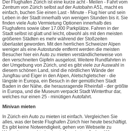
Der Flughafen Zürich ist eine kurze acht - Meilen - Fahrt vom
Zentrum von Zürich selbst auf der Autobahn A51, macht es
einfach, buchen Sie einen Last - Minute - Flug hier und sein
Leben in der Stadt innerhalb von wenigen Stunden bis it. Sie
finden viele Auto Vermietung Optionen innerhalb des
Flughafens sowie über 17.000 Parkplätze. Fahren in der
Stadt selbst ist glatt und leicht, obwohl als mit den meisten
größeren Städten es mehr während der Stoßzeiten
überlastet geworden. Mit den herrlichen Schweizer Alpen
weniger als eine Autostunde entfernt werden die meisten
Besucher hier ein Auto zu mieten verständlicherweise von
den verschneiten Gipfeln ausgelost. Weitere Rundfahrten in
der Umgebung von Zürich, und es gibt viele zur Auswahl in
diesem schönen Land, sind die nördlichen Wände der
Jungfrau und Eiger in den Alpen, Aletschgletscher - die
längste in Europa, ein Besuch in der gemütlichen Stadt
Baden in der Nähe, die herausragende Rheinfall - der größte
in Europa, und die Museum verpackt Stadt Winterthur dar,
welches nur einen 25 - minütigen Autofahrt.
Minivan mieten
In Zürich ein Auto zu mieten ist einfach. Vergleichen Sie
alles, was der beste Flughafen Zürich hier heute beschäftigt.
Es gibt keine Notwendigkeit, gehen von Webseite zu