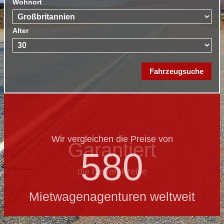
Wohnort
Alter
Wir vergleichen die Preise von
Garantiert
580
die besten Preise
Mietwagenagenturen weltweit