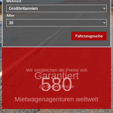
Wohnort
Alter
Wir vergleichen die Preise von
Garantiert
580
die besten Preise
Mietwagenagenturen weltweit