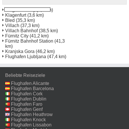
Klagenfurt City
(2,2 km)
Klagenfurt
(3,6 km)
Bled
(35,3 km)
Villach
(37,3 km)
Villach Bahnhof
(38,5 km)
Fürnitz City
(41,2 km)
Fürnitz Bahnhof Station
(41,3
km)
Kranjska Gora
(46,2 km)
Flughafen Ljubljana
(47,4 km)
Beliebte Reiseziele
Flughafen Alicante
Flughafen Barcelona
Flughafen Cork
Flughafen Dublin
Flughafen Faro
Flughafen Genf
Flughafen Heathrow
Flughafen Knock
Flughafen Lissabon