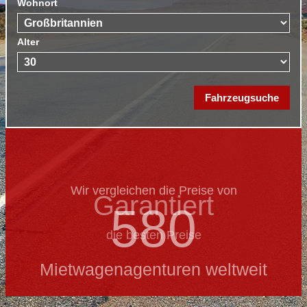
Wohnort
Alter
Wir vergleichen die Preise von
Garantiert
580
die besten Preise
Mietwagenagenturen weltweit