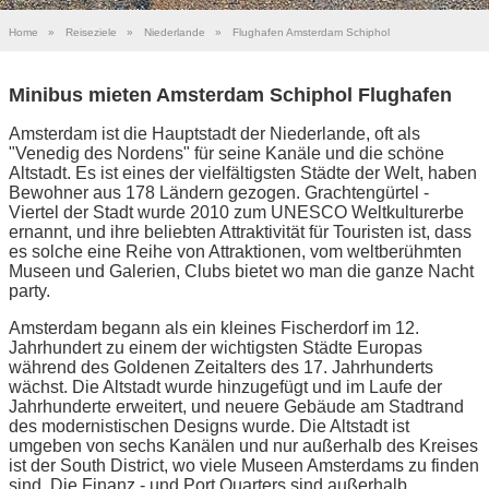
Home
»
Reiseziele
»
Niederlande
»
Flughafen Amsterdam Schiphol
Minibus mieten Amsterdam Schiphol Flughafen
Amsterdam ist die Hauptstadt der Niederlande, oft als
"Venedig des Nordens" für seine Kanäle und die schöne
Altstadt. Es ist eines der vielfältigsten Städte der Welt, haben
Bewohner aus 178 Ländern gezogen. Grachtengürtel -
Viertel der Stadt wurde 2010 zum UNESCO Weltkulturerbe
ernannt, und ihre beliebten Attraktivität für Touristen ist, dass
es solche eine Reihe von Attraktionen, vom weltberühmten
Museen und Galerien, Clubs bietet wo man die ganze Nacht
party.
Amsterdam begann als ein kleines Fischerdorf im 12.
Jahrhundert zu einem der wichtigsten Städte Europas
während des Goldenen Zeitalters des 17. Jahrhunderts
wächst. Die Altstadt wurde hinzugefügt und im Laufe der
Jahrhunderte erweitert, und neuere Gebäude am Stadtrand
des modernistischen Designs wurde. Die Altstadt ist
umgeben von sechs Kanälen und nur außerhalb des Kreises
ist der South District, wo viele Museen Amsterdams zu finden
sind. Die Finanz - und Port Quarters sind außerhalb