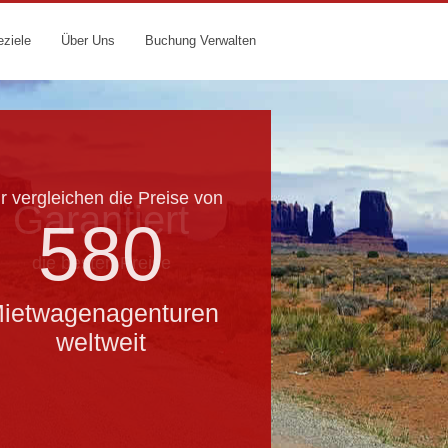
eziele
Über Uns
Buchung Verwalten
r vergleichen die Preise von
Garantiert
580
die besten Preise
ietwagenagenturen
weltweit