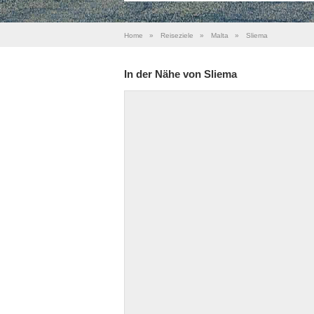
Home
»
Reiseziele
»
Malta
»
Sliema
In der Nähe von Sliema