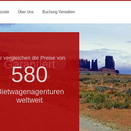
eziele
Über Uns
Buchung Verwalten
r vergleichen die Preise von
Garantiert
580
die besten Preise
ietwagenagenturen
weltweit