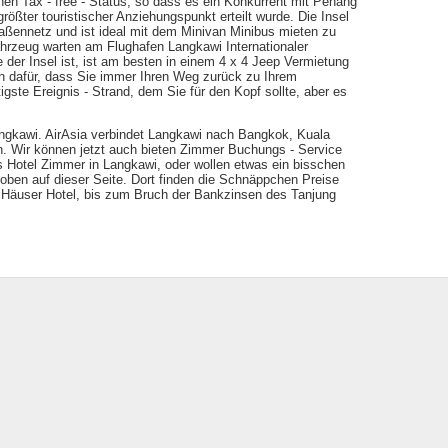
nen Tax - free - Status, so dass es ein Konkurrent mit Penang
größter touristischer Anziehungspunkt erteilt wurde. Die Insel
aßennetz und ist ideal mit dem Minivan Minibus mieten zu
ahrzeug warten am Flughafen Langkawi Internationaler
re der Insel ist, ist am besten in einem 4 x 4 Jeep Vermietung
n dafür, dass Sie immer Ihren Weg zurück zu Ihrem
igste Ereignis - Strand, dem Sie für den Kopf sollte, aber es
Langkawi. AirAsia verbindet Langkawi nach Bangkok, Kuala
n. Wir können jetzt auch bieten Zimmer Buchungs - Service
s Hotel Zimmer in Langkawi, oder wollen etwas ein bisschen
 oben auf dieser Seite. Dort finden die Schnäppchen Preise
 Häuser Hotel, bis zum Bruch der Bankzinsen des Tanjung