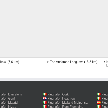
kawi
(7,6 km)
The Andaman Langkawi
(13,8 km)
K
hafen Barcelona
Flughafen Cork
Flug
hafen Genf
Flughafen Heathrow
Flug
hafen Madrid
Flughafen Mailand Malpensa
Flug
hafen Nizza
Flughafen Rom Fiumicino
Flug