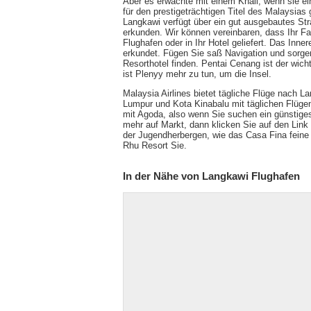
Aber es erwachte mit einem Knall, wenn sie ei
für den prestigeträchtigen Titel des Malaysias 
Langkawi verfügt über ein gut ausgebautes Str
erkunden. Wir können vereinbaren, dass Ihr F
Flughafen oder in Ihr Hotel geliefert. Das Inne
erkundet. Fügen Sie saß Navigation und sorge
Resorthotel finden. Pentai Cenang ist der wicht
ist Plenyy mehr zu tun, um die Insel.
Malaysia Airlines bietet tägliche Flüge nach 
Lumpur und Kota Kinabalu mit täglichen Flüge
mit Agoda, also wenn Sie suchen ein günstige
mehr auf Markt, dann klicken Sie auf den Link
der Jugendherbergen, wie das Casa Fina feine
Rhu Resort Sie.
In der Nähe von Langkawi Flughafen