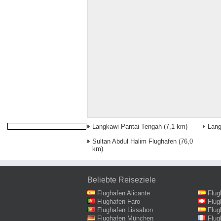
Langkawi Pantai Tengah
(7,1 km)
Lang
Sultan Abdul Halim Flughafen
(76,0
km)
Beliebte Reiseziele
Flughafen Alicante
Flug
Flughafen Faro
Flug
Flughafen Lissabon
Flug
Flughafen München
Flug