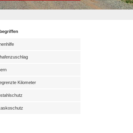
begriffen
enhilfe
hafenzuschlag
uern
grenzte Kilometer
stahlschutz
kaskoschutz