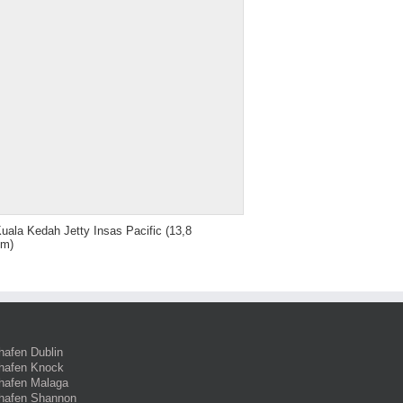
uala Kedah Jetty Insas Pacific
(13,8
km)
hafen Dublin
hafen Knock
hafen Malaga
hafen Shannon