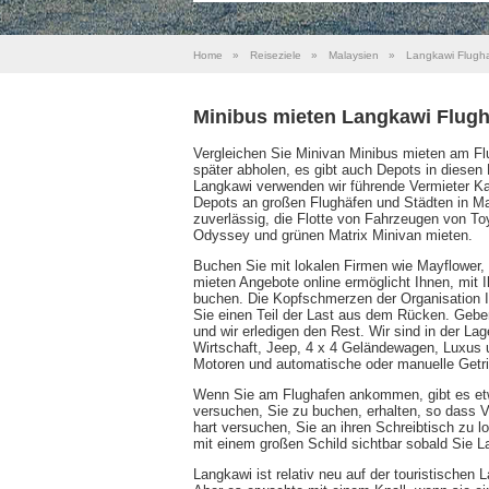
Home
»
Reiseziele
»
Malaysien
»
Langkawi Flugh
Minibus mieten Langkawi Flug
Vergleichen Sie Minivan Minibus mieten am Fl
später abholen, es gibt auch Depots in diesen
Langkawi verwenden wir führende Vermieter Kas
Depots an großen Flughäfen und Städten in Ma
zuverlässig, die Flotte von Fahrzeugen von T
Odyssey und grünen Matrix Minivan mieten.
Buchen Sie mit lokalen Firmen wie Mayflower,
mieten Angebote online ermöglicht Ihnen, mit 
buchen. Die Kopfschmerzen der Organisation 
Sie einen Teil der Last aus dem Rücken. Geben
und wir erledigen den Rest. Wir sind in der La
Wirtschaft, Jeep, 4 x 4 Geländewagen, Luxus 
Motoren und automatische oder manuelle Getri
Wenn Sie am Flughafen ankommen, gibt es etw
versuchen, Sie zu buchen, erhalten, so dass Vo
hart versuchen, Sie an ihren Schreibtisch zu 
mit einem großen Schild sichtbar sobald Sie La
Langkawi ist relativ neu auf der touristischen