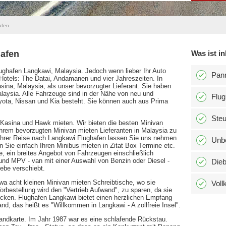
afen
hafen
Was ist in
ughafen Langkawi, Malaysia. Jedoch wenn lieber Ihr Auto
Pann
 Hotels: The Datai, Andamanen und vier Jahreszeiten. In
ina, Malaysia, als unser bevorzugter Lieferant. Sie haben
laysia. Alle Fahrzeuge sind in der Nähe von neu und
Flug
oyota, Nissan und Kia besteht. Sie können auch aus Prima
Ste
 Kasina und Hawk mieten. Wir bieten die besten Minivan
Ihrem bevorzugten Minivan mieten Lieferanten in Malaysia zu
Ihrer Reise nach Langkawi Flughafen lassen Sie uns nehmen
Unbe
 Sie einfach Ihren Minibus mieten in Zitat Box Termine etc.
ge, ein breites Angebot von Fahrzeugen einschließlich
und MPV - van mit einer Auswahl von Benzin oder Diesel -
Dieb
ebe verschiebt.
a acht kleinen Minivan mieten Schreibtische, wo sie
Voll
rbestellung wird den "Vertrieb Aufwand", zu sparen, da sie
locken. Flughafen Langkawi bietet einen herzlichen Empfang
nd, das heißt es "Willkommen in Langkawi - A zollfreie Insel".
 Landkarte. Im Jahr 1987 war es eine schlafende Rückstau.