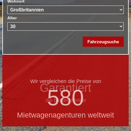
Wohnort
Alter
Wir vergleichen die Preise von
Garantiert
580
die besten Preise
Mietwagenagenturen weltweit