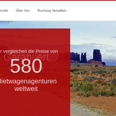
eziele
Über Uns
Buchung Verwalten
r vergleichen die Preise von
Garantiert
580
die besten Preise
ietwagenagenturen
weltweit