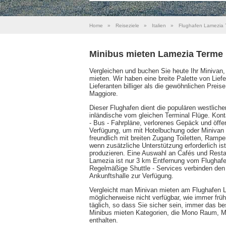
Home
»
Reiseziele
»
Italien
»
Flughafen Lamezia 
Minibus mieten Lamezia Terme
Vergleichen und buchen Sie heute Ihr Minivan
mieten. Wir haben eine breite Palette von Lie
Lieferanten billiger als die gewöhnlichen Preis
Maggiore.
Dieser Flughafen dient die populären westliche
inländische vom gleichen Terminal Flüge. Konta
- Bus - Fahrpläne, verlorenes Gepäck und öff
Verfügung, um mit Hotelbuchung oder Minivan mi
freundlich mit breiten Zugang Toiletten, Rampe
wenn zusätzliche Unterstützung erforderlich is
produzieren. Eine Auswahl an Cafés und Restau
Lamezia ist nur 3 km Entfernung vom Flughafen
Regelmäßige Shuttle - Services verbinden den 
Ankunftshalle zur Verfügung.
Vergleicht man Minivan mieten am Flughafen La
möglicherweise nicht verfügbar, wie immer fr
täglich, so dass Sie sicher sein, immer das be
Minibus mieten Kategorien, die Mono Raum, M
enthalten.