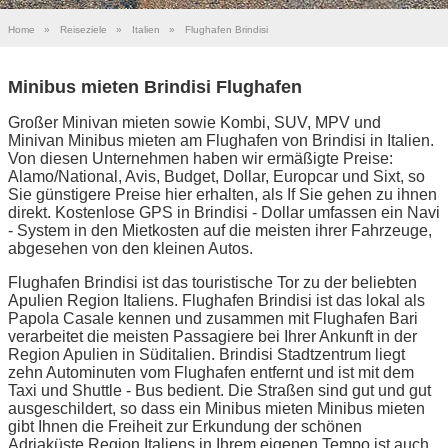
Home
»
Reiseziele
»
Italien
»
Flughafen Brindisi
Minibus mieten Brindisi Flughafen
Großer Minivan mieten sowie Kombi, SUV, MPV und
Minivan Minibus mieten am Flughafen von Brindisi in Italien.
Von diesen Unternehmen haben wir ermäßigte Preise:
Alamo/National, Avis, Budget, Dollar, Europcar und Sixt, so
Sie günstigere Preise hier erhalten, als If Sie gehen zu ihnen
direkt. Kostenlose GPS in Brindisi - Dollar umfassen ein Navi
- System in den Mietkosten auf die meisten ihrer Fahrzeuge,
abgesehen von den kleinen Autos.
Flughafen Brindisi ist das touristische Tor zu der beliebten
Apulien Region Italiens. Flughafen Brindisi ist das lokal als
Papola Casale kennen und zusammen mit Flughafen Bari
verarbeitet die meisten Passagiere bei Ihrer Ankunft in der
Region Apulien in Süditalien. Brindisi Stadtzentrum liegt
zehn Autominuten vom Flughafen entfernt und ist mit dem
Taxi und Shuttle - Bus bedient. Die Straßen sind gut und gut
ausgeschildert, so dass ein Minibus mieten Minibus mieten
gibt Ihnen die Freiheit zur Erkundung der schönen
Adriaküste Region Italiens in Ihrem eigenen Tempo ist auch