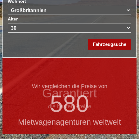
Wohnort
Alter
Wir vergleichen die Preise von
Garantiert
580
die besten Preise
Mietwagenagenturen weltweit