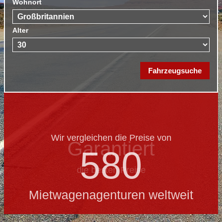
Wohnort
Alter
Wir vergleichen die Preise von
Garantiert
580
die besten Preise
Mietwagenagenturen weltweit