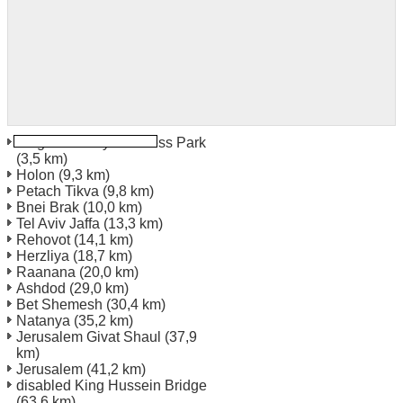
Flughafen City Business Park
(3,5 km)
Holon
(9,3 km)
Petach Tikva
(9,8 km)
Bnei Brak
(10,0 km)
Tel Aviv Jaffa
(13,3 km)
Rehovot
(14,1 km)
Herzliya
(18,7 km)
Raanana
(20,0 km)
Ashdod
(29,0 km)
Bet Shemesh
(30,4 km)
Natanya
(35,2 km)
Jerusalem Givat Shaul
(37,9
km)
Jerusalem
(41,2 km)
disabled King Hussein Bridge
(63,6 km)