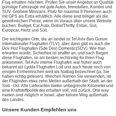
Flug erhalten möchten. Prüfen Sie unser Angebot an Qualität
günstige Fahrzeuge mit gute Autos, Immobilien, Kombis und
SUV. Größere Minivans, Platz für maximal 9 Personen auch
mit GPS als Extra erhältlich. Alle diese sind billiger als die
gewöhnlichen Preise, wenn im Voraus über unsere Website
buchen: Budget, Cal Auto, Dollar/Thrifty, Eldan, Sixt,
Europcar, Hertz und Sixt.
Die wichtigsten Orte, die an landet ist Tel Aviv Ben Gurion
internationaler Flughafen (TLV), aber dann gibt es auch die
Dov Hoz Flughafen (Sde Dov) Domestic(SDV). Wie man
erwarten würde, Sicherheit ist straffer an, und nach fliegen
diese Flughäfen, so am besten rechtzeitig für Ihren Flug
ankommen. Tel Aviv interne Flughafen war früher auch
bekannt als Lydda Flughafen Lod und auch heute noch von
einigen Einheimischen wird als Natbag bezeichnet (ja, Sie
haben richtig gelesen). Welchen Namen Sie verwenden, ist
der Flughafen etwa zehn Meilen außerhalb der Stadt, an der
Süd - Ost. Alle Lieferanten bieten unbegrenzte Kilometer und
eine Kraftstoffpolitik der erhalten voll, voll zurück. One way
mieten sind möglich in Israel, aber keinen Weg außerhalb
des Landes.
Unsere Kunden Empfehlen uns