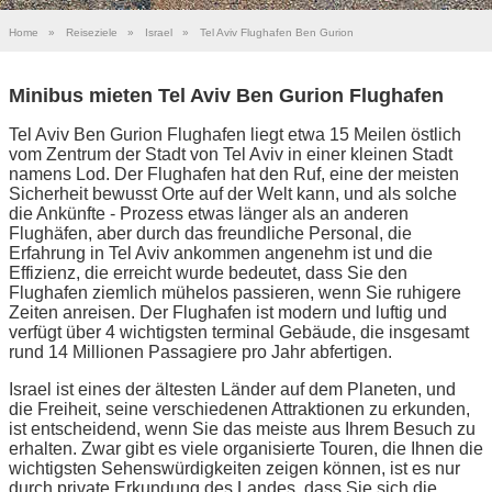
Home
»
Reiseziele
»
Israel
»
Tel Aviv Flughafen Ben Gurion
Minibus mieten Tel Aviv Ben Gurion Flughafen
Tel Aviv Ben Gurion Flughafen liegt etwa 15 Meilen östlich
vom Zentrum der Stadt von Tel Aviv in einer kleinen Stadt
namens Lod. Der Flughafen hat den Ruf, eine der meisten
Sicherheit bewusst Orte auf der Welt kann, und als solche
die Ankünfte - Prozess etwas länger als an anderen
Flughäfen, aber durch das freundliche Personal, die
Erfahrung in Tel Aviv ankommen angenehm ist und die
Effizienz, die erreicht wurde bedeutet, dass Sie den
Flughafen ziemlich mühelos passieren, wenn Sie ruhigere
Zeiten anreisen. Der Flughafen ist modern und luftig und
verfügt über 4 wichtigsten terminal Gebäude, die insgesamt
rund 14 Millionen Passagiere pro Jahr abfertigen.
Israel ist eines der ältesten Länder auf dem Planeten, und
die Freiheit, seine verschiedenen Attraktionen zu erkunden,
ist entscheidend, wenn Sie das meiste aus Ihrem Besuch zu
erhalten. Zwar gibt es viele organisierte Touren, die Ihnen die
wichtigsten Sehenswürdigkeiten zeigen können, ist es nur
durch private Erkundung des Landes, dass Sie sich die