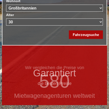
Wohnort
Alter
Wir vergleichen die Preise von
Garantiert
580
die besten Preise
Mietwagenagenturen weltweit