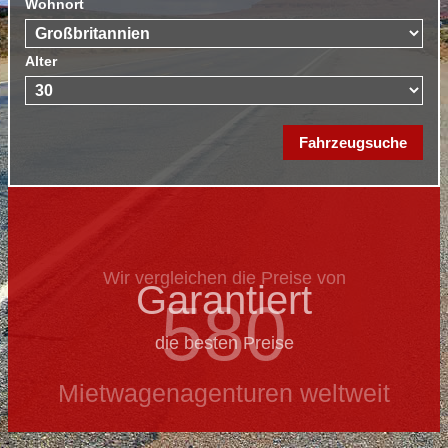
Wohnort
Alter
Wir vergleichen die Preise von
Garantiert
580
die besten Preise
Mietwagenagenturen weltweit