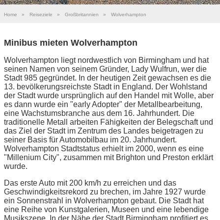
Home
»
Reiseziele
»
Großbritannien
»
Wolverhampton
Minibus mieten Wolverhampton
Wolverhampton liegt nordwestlich von Birmingham und hat
seinen Namen von seinem Gründer, Lady Wulfrun, wer die
Stadt 985 gegründet. In der heutigen Zeit gewachsen es die
13. bevölkerungsreichste Stadt in England. Der Wohlstand
der Stadt wurde ursprünglich auf den Handel mit Wolle, aber
es dann wurde ein "early Adopter" der Metallbearbeitung,
eine Wachstumsbranche aus dem 16. Jahrhundert. Die
traditionelle Metall arbeiten Fähigkeiten der Belegschaft und
das Ziel der Stadt im Zentrum des Landes beigetragen zu
seiner Basis für Automobilbau im 20. Jahrhundert.
Wolverhampton Stadtstatus erhielt im 2000, wenn es eine
"Millenium City", zusammen mit Brighton und Preston erklärt
wurde.
Das erste Auto mit 200 km/h zu erreichen und das
Geschwindigkeitsrekord zu brechen, im Jahre 1927 wurde
ein Sonnenstrahl in Wolverhampton gebaut. Die Stadt hat
eine Reihe von Kunstgalerien, Museen und eine lebendige
Musikszene. In der Nähe der Stadt Birmingham profitiert es