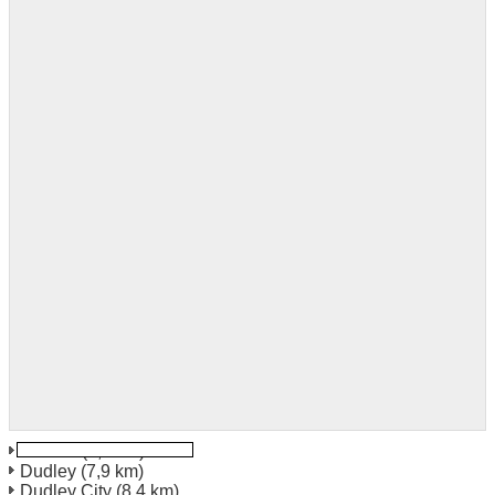
Walsall
(6,5 km)
Dudley
(7,9 km)
Dudley City
(8,4 km)