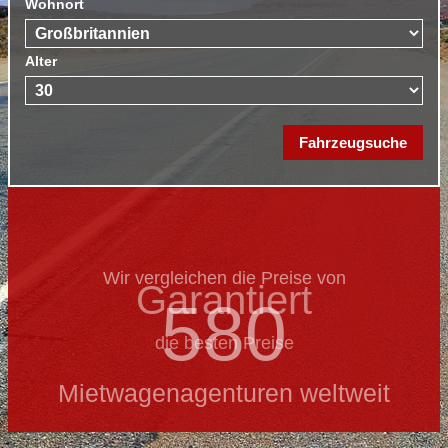
Wohnort
Alter
Wir vergleichen die Preise von
Garantiert
580
die besten Preise
Mietwagenagenturen weltweit