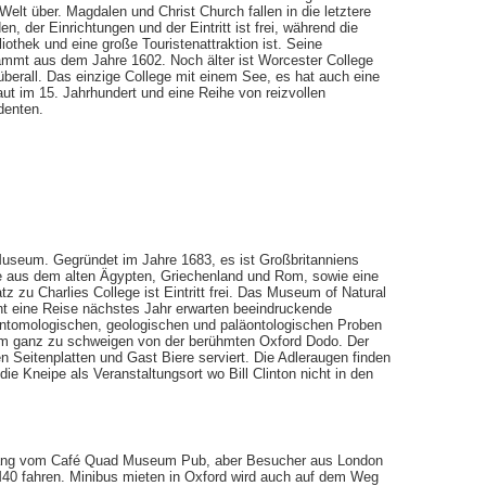
 Welt über. Magdalen und Christ Church fallen in die letztere
, der Einrichtungen und der Eintritt ist frei, während die
iothek und eine große Touristenattraktion ist. Seine
ammt aus dem Jahre 1602. Noch älter ist Worcester College
überall. Das einzige College mit einem See, es hat auch eine
t im 15. Jahrhundert und eine Reihe von reizvollen
udenten.
Museum. Gegründet im Jahre 1683, es ist Großbritanniens
e aus dem alten Ägypten, Griechenland und Rom, sowie eine
 zu Charlies College ist Eintritt frei. Das Museum of Natural
ant eine Reise nächstes Jahr erwarten beeindruckende
entomologischen, geologischen und paläontologischen Proben
 um ganz zu schweigen von der berühmten Oxford Dodo. Der
gen Seitenplatten und Gast Biere serviert. Die Adleraugen finden
ie Kneipe als Veranstaltungsort wo Bill Clinton nicht in den
ergang vom Café Quad Museum Pub, aber Besucher aus London
M40 fahren. Minibus mieten in Oxford wird auch auf dem Weg