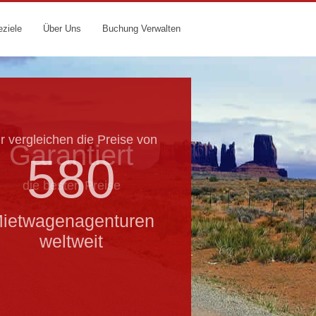
eziele
Über Uns
Buchung Verwalten
r vergleichen die Preise von
Garantiert
580
die besten Preise
ietwagenagenturen
weltweit