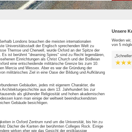
Unsere K
Werden wir,
ußerhalb Londons brauchen die meisten internationalen
von 5 mögli
este Universitätsstadt der Englisch sprechenden Welt zu
lüsse Themse und Cherwell, wurde Oxford an der Spitze der
e. Es ist berühmt "dreaming Spires" sind zu Recht legendären,
Schnellen
esehenen Einrichtungen als Christ Church und der Bodleian
Oxford eine entscheidende militärische Grenze bis zum 10.
hen Mercia und Wessex. Aber es war die Gründung der
von militärisches Ziel in eine Oase der Bildung und Aufklärung
rbundenen Gebäuden, jedes mit eigenem Charakter, die
en Architekturgeschichte aus dem 13. Jahrhundert bis zur
hrtausends als glühender Religiosität und hohen akademischen
edessen kann man einige der weltweit beeindruckendsten
leichen Gebäude besichtigen.
keiten in Oxford Zentrum rund um die Universität, bis hin zu
 Holz Dächer die Kanten der berühmten Colleges Rock. Einige
ndere wirken eher wie das Gesicht der erstklassige