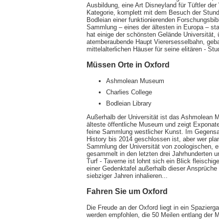
Ausbildung, eine Art Disneyland für Tüftler der
Kategorie, komplett mit dem Besuch der Stunden
Bodleian einer funktionierenden Forschungsbibl
Sammlung – eines der ältesten in Europa – st
hat einige der schönsten Gelände Universität, 
atemberaubende Haupt Vierersesselbahn, gebau
mittelalterlichen Häuser für seine elitären - St
Müssen Orte in Oxford
Ashmolean Museum
Charlies College
Bodleian Library
Außerhalb der Universität ist das Ashmolean 
älteste öffentliche Museum und zeigt Exponat
feine Sammlung westlicher Kunst. Im Gegensatz
History bis 2014 geschlossen ist, aber wer pl
Sammlung der Universität von zoologischen, 
gesammelt in den letzten drei Jahrhunderten
Turf - Taverne ist lohnt sich ein Blick fleischi
einer Gedenktafel außerhalb dieser Ansprüche d
siebziger Jahren inhalieren...
Fahren Sie um Oxford
Die Freude an der Oxford liegt in ein Spazi
werden empfohlen, die 50 Meilen entlang der 