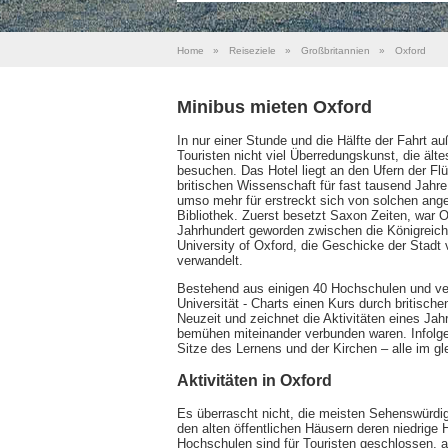
Home
»
Reiseziele
»
Großbritannien
»
Oxford
Minibus mieten Oxford
In nur einer Stunde und die Hälfte der Fahrt a
Touristen nicht viel Überredungskunst, die ält
besuchen. Das Hotel liegt an den Ufern der F
britischen Wissenschaft für fast tausend Jahr
umso mehr für erstreckt sich von solchen ang
Bibliothek. Zuerst besetzt Saxon Zeiten, war 
Jahrhundert geworden zwischen die Königreic
University of Oxford, die Geschicke der Stadt 
verwandelt.
Bestehend aus einigen 40 Hochschulen und ve
Universität - Charts einen Kurs durch britisch
Neuzeit und zeichnet die Aktivitäten eines Ja
bemühen miteinander verbunden waren. Infolg
Sitze des Lernens und der Kirchen – alle im g
Aktivitäten in Oxford
Es überrascht nicht, die meisten Sehenswürdig
den alten öffentlichen Häusern deren niedrige
Hochschulen sind für Touristen geschlossen, a