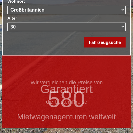
Wohnort
Alter
Wir vergleichen die Preise von
Garantiert
580
die besten Preise
Mietwagenagenturen weltweit