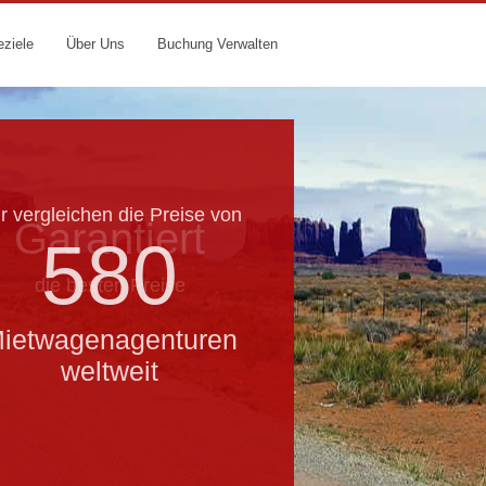
eziele
Über Uns
Buchung Verwalten
r vergleichen die Preise von
Garantiert
580
die besten Preise
ietwagenagenturen
weltweit