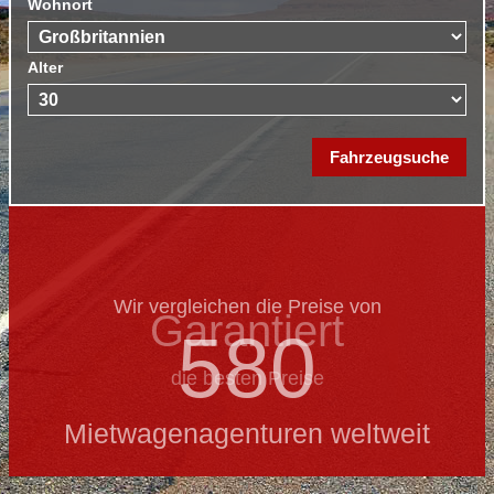
Wohnort
Alter
Wir vergleichen die Preise von
Garantiert
580
die besten Preise
Mietwagenagenturen weltweit