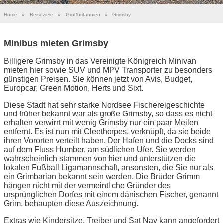
Home
»
Reiseziele
»
Großbritannien
»
Grimsby
Minibus mieten Grimsby
Billigere Grimsby in das Vereinigte Königreich Minivan
mieten hier sowie SUV und MPV Transporter zu besonders
günstigen Preisen. Sie können jetzt von Avis, Budget,
Europcar, Green Motion, Herts und Sixt.
Diese Stadt hat sehr starke Nordsee Fischereigeschichte
und früher bekannt war als große Grimsby, so dass es nicht
erhalten verwirrt mit wenig Grimsby nur ein paar Meilen
entfernt. Es ist nun mit Cleethorpes, verknüpft, da sie beide
ihren Vororten verteilt haben. Der Hafen und die Docks sind
auf dem Fluss Humber, am südlichen Ufer. Sie werden
wahrscheinlich stammen von hier und unterstützen die
lokalen Fußball Ligamannschaft, ansonsten, die Sie nur als
ein Grimbarian bekannt sein werden. Die Brüder Grimm
hängen nicht mit der vermeintliche Gründer des
ursprünglichen Dorfes mit einem dänischen Fischer, genannt
Grim, behaupten diese Auszeichnung.
Extras wie Kindersitze, Treiber und Sat Nav kann angefordert