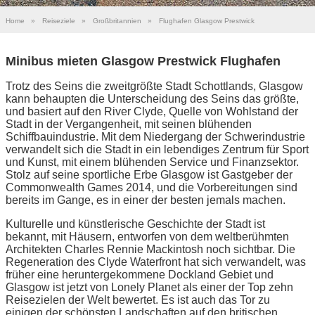
Home
»
Reiseziele
»
Großbritannien
»
Flughafen Glasgow Prestwick
Minibus mieten Glasgow Prestwick Flughafen
Trotz des Seins die zweitgrößte Stadt Schottlands, Glasgow
kann behaupten die Unterscheidung des Seins das größte,
und basiert auf den River Clyde, Quelle von Wohlstand der
Stadt in der Vergangenheit, mit seinen blühenden
Schiffbauindustrie. Mit dem Niedergang der Schwerindustrie
verwandelt sich die Stadt in ein lebendiges Zentrum für Sport
und Kunst, mit einem blühenden Service und Finanzsektor.
Stolz auf seine sportliche Erbe Glasgow ist Gastgeber der
Commonwealth Games 2014, und die Vorbereitungen sind
bereits im Gange, es in einer der besten jemals machen.
Kulturelle und künstlerische Geschichte der Stadt ist
bekannt, mit Häusern, entworfen von dem weltberühmten
Architekten Charles Rennie Mackintosh noch sichtbar. Die
Regeneration des Clyde Waterfront hat sich verwandelt, was
früher eine heruntergekommene Dockland Gebiet und
Glasgow ist jetzt von Lonely Planet als einer der Top zehn
Reisezielen der Welt bewertet. Es ist auch das Tor zu
einigen der schönsten Landschaften auf den britischen