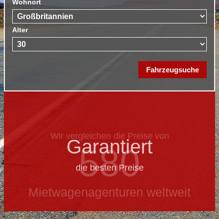
Wohnort
Alter
Wir vergleichen die Preise von
Garantiert
580
die besten Preise
Mietwagenagenturen weltweit