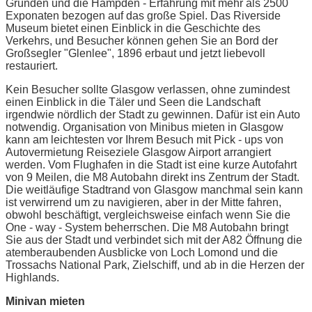
Gründen und die Hampden - Erfahrung mit mehr als 2500
Exponaten bezogen auf das große Spiel. Das Riverside
Museum bietet einen Einblick in die Geschichte des
Verkehrs, und Besucher können gehen Sie an Bord der
Großsegler "Glenlee", 1896 erbaut und jetzt liebevoll
restauriert.
Kein Besucher sollte Glasgow verlassen, ohne zumindest
einen Einblick in die Täler und Seen die Landschaft
irgendwie nördlich der Stadt zu gewinnen. Dafür ist ein Auto
notwendig. Organisation von Minibus mieten in Glasgow
kann am leichtesten vor Ihrem Besuch mit Pick - ups von
Autovermietung Reiseziele Glasgow Airport arrangiert
werden. Vom Flughafen in die Stadt ist eine kurze Autofahrt
von 9 Meilen, die M8 Autobahn direkt ins Zentrum der Stadt.
Die weitläufige Stadtrand von Glasgow manchmal sein kann
ist verwirrend um zu navigieren, aber in der Mitte fahren,
obwohl beschäftigt, vergleichsweise einfach wenn Sie die
One - way - System beherrschen. Die M8 Autobahn bringt
Sie aus der Stadt und verbindet sich mit der A82 Öffnung die
atemberaubenden Ausblicke von Loch Lomond und die
Trossachs National Park, Zielschiff, und ab in die Herzen der
Highlands.
Minivan mieten