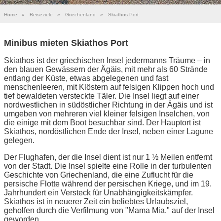
Home
»
Reiseziele
»
Griechenland
»
Skiathos Port
Minibus mieten Skiathos Port
Skiathos ist der griechischen Insel jedermanns Träume – in
den blauen Gewässern der Ägäis, mit mehr als 60 Strände
entlang der Küste, etwas abgelegenen und fast
menschenleeren, mit Klöstern auf felsigen Klippen hoch und
tief bewaldeten versteckte Täler. Die Insel liegt auf einer
nordwestlichen in südöstlicher Richtung in der Ägäis und ist
umgeben von mehreren viel kleiner felsigen Inselchen, von
die einige mit dem Boot besuchbar sind. Der Hauptort ist
Skiathos, nordöstlichen Ende der Insel, neben einer Lagune
gelegen.
Der Flughafen, der die Insel dient ist nur 1 ½ Meilen entfernt
von der Stadt. Die Insel spielte eine Rolle in der turbulenten
Geschichte von Griechenland, die eine Zuflucht für die
persische Flotte während der persischen Kriege, und im 19.
Jahrhundert ein Versteck für Unabhängigkeitskämpfer.
Skiathos ist in neuerer Zeit ein beliebtes Urlaubsziel,
geholfen durch die Verfilmung von "Mama Mia." auf der Insel
geworden.