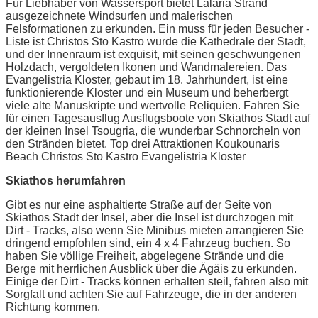
Für Liebhaber von Wassersport bietet Lalaria Strand
ausgezeichnete Windsurfen und malerischen
Felsformationen zu erkunden. Ein muss für jeden Besucher -
Liste ist Christos Sto Kastro wurde die Kathedrale der Stadt,
und der Innenraum ist exquisit, mit seinen geschwungenen
Holzdach, vergoldeten Ikonen und Wandmalereien. Das
Evangelistria Kloster, gebaut im 18. Jahrhundert, ist eine
funktionierende Kloster und ein Museum und beherbergt
viele alte Manuskripte und wertvolle Reliquien. Fahren Sie
für einen Tagesausflug Ausflugsboote von Skiathos Stadt auf
der kleinen Insel Tsougria, die wunderbar Schnorcheln von
den Stränden bietet. Top drei Attraktionen Koukounaris
Beach Christos Sto Kastro Evangelistria Kloster
Skiathos herumfahren
Gibt es nur eine asphaltierte Straße auf der Seite von
Skiathos Stadt der Insel, aber die Insel ist durchzogen mit
Dirt - Tracks, also wenn Sie Minibus mieten arrangieren Sie
dringend empfohlen sind, ein 4 x 4 Fahrzeug buchen. So
haben Sie völlige Freiheit, abgelegene Strände und die
Berge mit herrlichen Ausblick über die Ägäis zu erkunden.
Einige der Dirt - Tracks können erhalten steil, fahren also mit
Sorgfalt und achten Sie auf Fahrzeuge, die in der anderen
Richtung kommen.