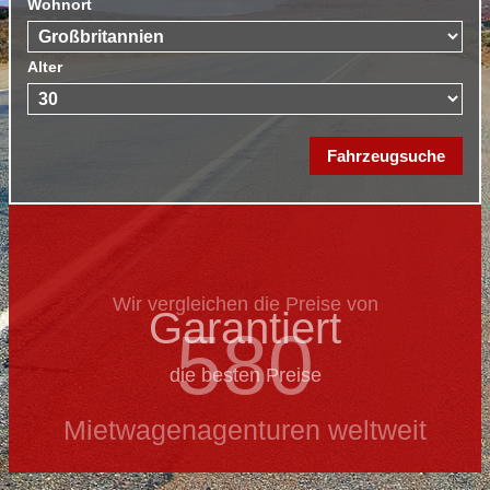
Wohnort
Alter
Wir vergleichen die Preise von
Garantiert
580
die besten Preise
Mietwagenagenturen weltweit