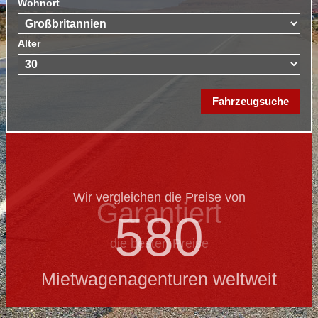
Wohnort
Alter
Wir vergleichen die Preise von
Garantiert
580
die besten Preise
Mietwagenagenturen weltweit