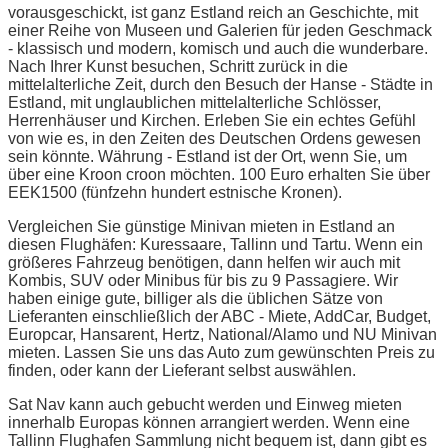
vorausgeschickt, ist ganz Estland reich an Geschichte, mit
einer Reihe von Museen und Galerien für jeden Geschmack
- klassisch und modern, komisch und auch die wunderbare.
Nach Ihrer Kunst besuchen, Schritt zurück in die
mittelalterliche Zeit, durch den Besuch der Hanse - Städte in
Estland, mit unglaublichen mittelalterliche Schlösser,
Herrenhäuser und Kirchen. Erleben Sie ein echtes Gefühl
von wie es, in den Zeiten des Deutschen Ordens gewesen
sein könnte. Währung - Estland ist der Ort, wenn Sie, um
über eine Kroon croon möchten. 100 Euro erhalten Sie über
EEK1500 (fünfzehn hundert estnische Kronen).
Vergleichen Sie günstige Minivan mieten in Estland an
diesen Flughäfen: Kuressaare, Tallinn und Tartu. Wenn ein
größeres Fahrzeug benötigen, dann helfen wir auch mit
Kombis, SUV oder Minibus für bis zu 9 Passagiere. Wir
haben einige gute, billiger als die üblichen Sätze von
Lieferanten einschließlich der ABC - Miete, AddCar, Budget,
Europcar, Hansarent, Hertz, National/Alamo und NU Minivan
mieten. Lassen Sie uns das Auto zum gewünschten Preis zu
finden, oder kann der Lieferant selbst auswählen.
Sat Nav kann auch gebucht werden und Einweg mieten
innerhalb Europas können arrangiert werden. Wenn eine
Tallinn Flughafen Sammlung nicht bequem ist, dann gibt es