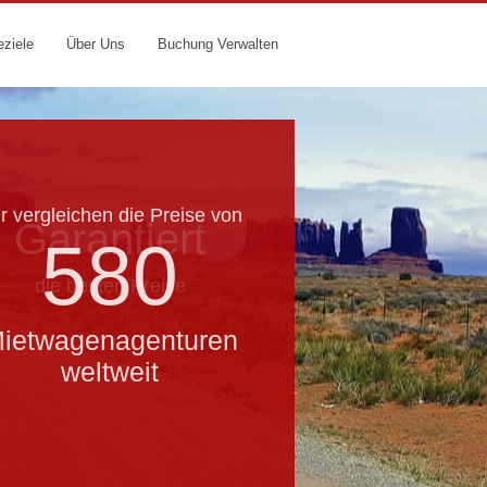
eziele
Über Uns
Buchung Verwalten
r vergleichen die Preise von
Garantiert
580
die besten Preise
ietwagenagenturen
weltweit