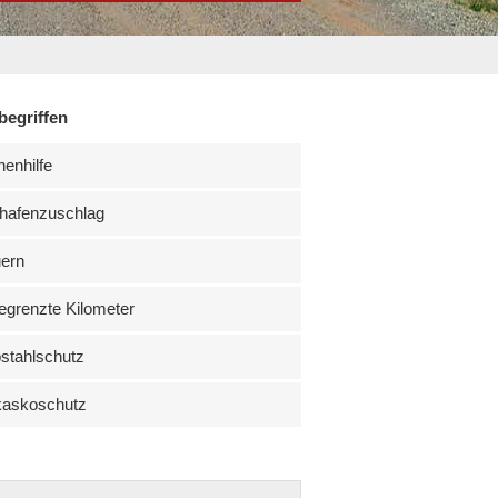
begriffen
enhilfe
hafenzuschlag
uern
grenzte Kilometer
stahlschutz
kaskoschutz