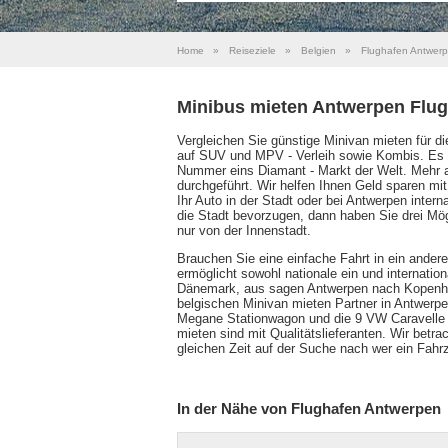
Home
»
Reiseziele
»
Belgien
»
Flughafen Antwer
Minibus mieten Antwerpen Flu
Vergleichen Sie günstige Minivan mieten für d
auf SUV und MPV - Verleih sowie Kombis. Es is
Nummer eins Diamant - Markt der Welt. Mehr al
durchgeführt. Wir helfen Ihnen Geld sparen mi
Ihr Auto in der Stadt oder bei Antwerpen inter
die Stadt bevorzugen, dann haben Sie drei Mög
nur von der Innenstadt.
Brauchen Sie eine einfache Fahrt in ein ander
ermöglicht sowohl nationale ein und internati
Dänemark, aus sagen Antwerpen nach Kopenhag
belgischen Minivan mieten Partner in Antwerpe
Megane Stationwagon und die 9 VW Caravelle S
mieten sind mit Qualitätslieferanten. Wir bet
gleichen Zeit auf der Suche nach wer ein Fahr
In der Nähe von Flughafen Antwerpen