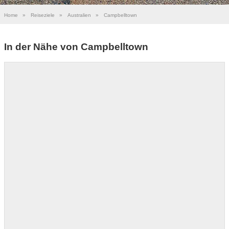
Home
»
Reiseziele
»
Australien
»
Campbelltown
In der Nähe von Campbelltown