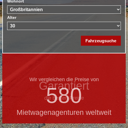
Wohnort
Alter
Wir vergleichen die Preise von
Garantiert
580
die besten Preise
Mietwagenagenturen weltweit