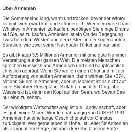
Über Armenien
Die Sommer sind lang, warm und trocken, bevor der Winter
kommt, wenn wird kalt und schneereich. Wenn ein wee Dram
Whiskey in Armenien zu kaufen, benötigen Sie einige Drams
auf Sie, es zu kaufen. Armenien ist ein Ort der Begegnung
zwischen dem Westen und dem Osten, in der sogenannten
Eurasien, wie zwei seiner Nachbarn Türkei und Iran sind.
Es gibt knapp 3,5 Millionen Armenier mit eine gute Nummer
Verbreitung auf der ganzen Welt. Die meisten Menschen
sprechen Russisch und Armenisch und sind hauptsächlich
christlich geprägt. Wenn Sie wollen einen Chat und mit der
Aufforderung von außen Armenien, dann wählen Sie +374.
Mit den Skiern in Armenien, aber im Moment ist es nicht auf
viele Skifahrer Reisepläne. Skifahren nicht Ihr Ding, aber
Wasserski ist, dann den Kopf auf den Seen, wo Sevan See
nur eine zu sehen.
Der wichtigste Wirtschaftszweig ist die Landwirtschaft, aber
es gibt einige Minen. Wurde unabhängig von UdSSR 1991.
Armenien hat eine lange Geschichte auf vor Christus
zurückgeht. Wer gerne leben in Höhe, ist Leiter für Armenien
als es vor allem Berge, mit über dreizehn tausend Füße.