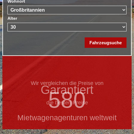
Wohnort
Alter
Wir vergleichen die Preise von
Garantiert
580
die besten Preise
Mietwagenagenturen weltweit